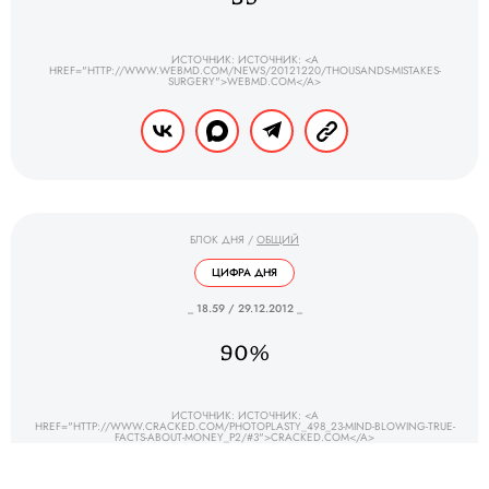
ИСТОЧНИК: ИСТОЧНИК: <A
HREF="HTTP://WWW.WEBMD.COM/NEWS/20121220/THOUSANDS-MISTAKES-
SURGERY">WEBMD.COM</A>
БЛОК ДНЯ
/
ОБЩИЙ
ЦИФРА ДНЯ
_ 18.59 / 29.12.2012 _
90%
ИСТОЧНИК: ИСТОЧНИК: <A
HREF="HTTP://WWW.CRACKED.COM/PHOTOPLASTY_498_23-MIND-BLOWING-TRUE-
FACTS-ABOUT-MONEY_P2/#3">CRACKED.COM</A>