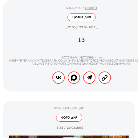
БЛОК ДНЯ
/
ОБЩИЙ
ЦИФРА ДНЯ
_ 12.00 / 23.04.2012 _
13
ИСТОЧНИК: ИСТОЧНИК: <A
HREF="HTTP://WWW.TELEGRAPH.CO.UK/NEWS/NEWSTOPICS/HOWABOUTTHAT/9209343/
VILLAGE-F-ING-TO-VOTE-ON-NAME-CHANGE.HTML">TELEGRAPH</A>
БЛОК ДНЯ
/
ОБЩИЙ
ФОТО ДНЯ
_ 15.35 / 20.04.2012 _