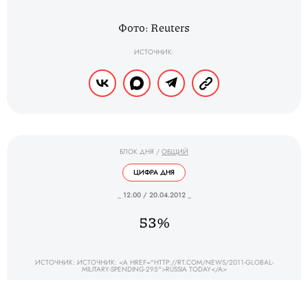
Фото: Reuters
ИСТОЧНИК:
БЛОК ДНЯ
/
ОБЩИЙ
ЦИФРА ДНЯ
_ 12.00 / 20.04.2012 _
53%
ИСТОЧНИК: ИСТОЧНИК: <A HREF="HTTP://RT.COM/NEWS/2011-GLOBAL-
MILITARY-SPENDING-295">RUSSIA TODAY</A>