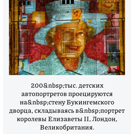
200&nbsp;тыс. детских
автопортретов проецируются
на&nbsp;стену Букингемского
дворца, складываясь в&nbsp;портрет
королевы Елизаветы II, Лондон,
Великобритания.