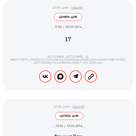
БЛОК ДНЯ
/
ОБЩИЙ
ЦИФРА ДНЯ
_ 17.02 / 20.03.2014 _
17
ИСТОЧНИК: ИСТОЧНИК: <A
HREF="HTTP://WWW.ITV.COM/NEWS/GRANADA/STORY/2014-03-20/THIEVES-DIG-
50FT-TUNNEL-TO-CASH-MACHINE/">ITV.COM</A>
БЛОК ДНЯ
/
ОБЩИЙ
ЦИТАТА ДНЯ
_ 19.56 / 19.03.2014 _