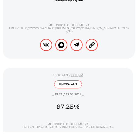
Владимир Путин
ИСТОЧНИК: ИСТОЧНИК: <A
HREF="HTTP://WWW.GAZETA.RU/BUSINESS/NEWS/2014/03/19/N_6023709.SHTML">
</A>
БЛОК ДНЯ
/
ОБЩИЙ
ЦИФРА ДНЯ
_ 19.37 / 19.03.2014 _
97,25%
ИСТОЧНИК: ИСТОЧНИК: <A
HREF="HTTP://HABRAHABR.RU/POST/216281/">ХАБРАХАБР</A>