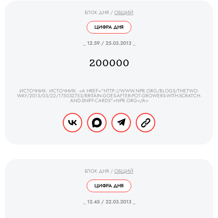
БЛОК ДНЯ
/
ОБЩИЙ
ЦИФРА ДНЯ
_ 12.59 / 25.03.2013 _
200000
ИСТОЧНИК: ИСТОЧНИК: <A HREF="HTTP://WWW.NPR.ORG/BLOGS/THETWO-
WAY/2013/03/22/175032753/BRITAIN-GOES-AFTER-POT-GROWERS-WITH-SCRATCH-
AND-SNIFF-CARDS">NPR.ORG</A>
БЛОК ДНЯ
/
ОБЩИЙ
ЦИФРА ДНЯ
_ 12.45 / 22.03.2013 _