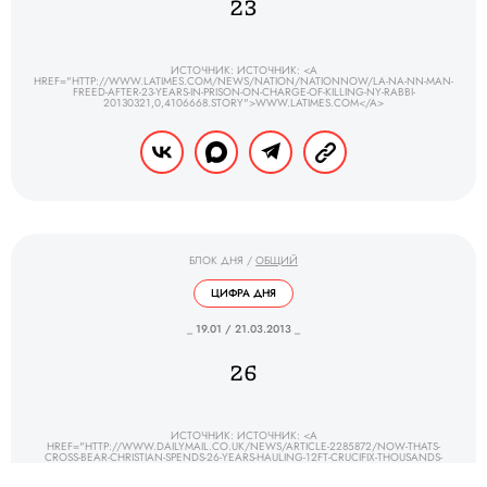
23
ИСТОЧНИК: ИСТОЧНИК: <A
HREF="HTTP://WWW.LATIMES.COM/NEWS/NATION/NATIONNOW/LA-NA-NN-MAN-
FREED-AFTER-23-YEARS-IN-PRISON-ON-CHARGE-OF-KILLING-NY-RABBI-
20130321,0,4106668.STORY">WWW.LATIMES.COM</A>
БЛОК ДНЯ
/
ОБЩИЙ
ЦИФРА ДНЯ
_ 19.01 / 21.03.2013 _
26
ИСТОЧНИК: ИСТОЧНИК: <A
HREF="HTTP://WWW.DAILYMAIL.CO.UK/NEWS/ARTICLE-2285872/NOW-THATS-
CROSS-BEAR-CHRISTIAN-SPENDS-26-YEARS-HAULING-12FT-CRUCIFIX-THOUSANDS-
MILES-WORLD.HTML?ITO=FEEDS-NEWSXML">DAILYMAIL.CO.UK</A>