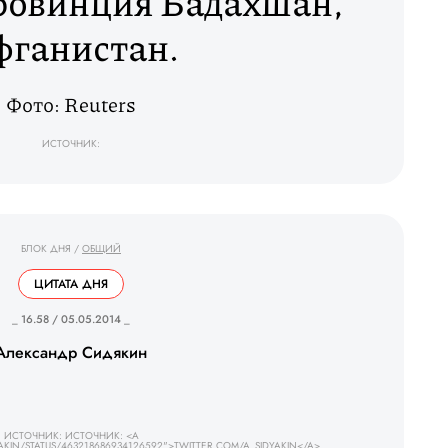
ровинция Бадахшан,
фганистан.
Фото: Reuters
ИСТОЧНИК:
БЛОК ДНЯ
/
ОБЩИЙ
ЦИТАТА ДНЯ
_ 16.58 / 05.05.2014 _
Александр Сидякин
ИСТОЧНИК: ИСТОЧНИК: <A
AKIN/STATUS/463218686934126592">TWITTER.COM/A_SIDYAKIN</A>