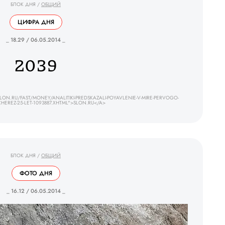
БЛОК ДНЯ
/
ОБЩИЙ
ЦИФРА ДНЯ
_ 18.29 / 06.05.2014 _
2039
ON.RU/FAST/MONEY/ANALITIKI-PREDSKAZALI-POYAVLENIE-V-MIRE-PERVOGO-
CHEREZ-25-LET-1093887.XHTML">SLON.RU</A>
БЛОК ДНЯ
/
ОБЩИЙ
ФОТО ДНЯ
_ 16.12 / 06.05.2014 _