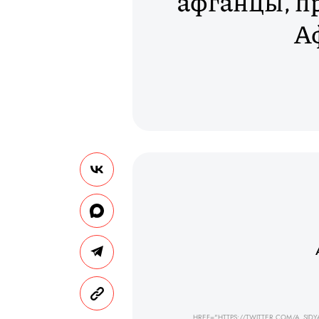
афганцы, п
А
HREF="HTTPS://TWITTER.COM/A_SIDY