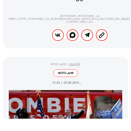
ИСТОЧНИК: ИСТОЧНИК: <A
HREF="HTTP://WWW.BBC.CO.UK/RUSSIAN/ROLLING_NEWS/2012/08/120823_RN_ISRAEL
FI.SHTML">BBC</A>
БЛОК ДНЯ
/
ОБЩИЙ
ФОТО ДНЯ
_ 13.52 / 22.08.2012 _