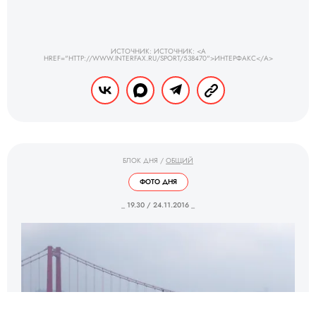
ИСТОЧНИК: ИСТОЧНИК: <A
HREF="HTTP://WWW.INTERFAX.RU/SPORT/538470">ИНТЕРФАКС</A>
БЛОК ДНЯ
/
ОБЩИЙ
ФОТО ДНЯ
_ 19.30 / 24.11.2016 _