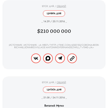
БЛОК ДНЯ
/
ОБЩИЙ
ЦИФРА ДНЯ
_ 14.29 / 25.11.2016 _
$210 000 000
ИСТОЧНИК: ИСТОЧНИК: <A HREF="HTTP://TIME.COM/4582183/CORONA-BEER-
RICH-MILLIONAIRES-VILLAGE-ANTONINO-FERNANDEZ-WILL/">TIME</A>
БЛОК ДНЯ
/
ОБЩИЙ
ЦИТАТА ДНЯ
_ 21.08 / 24.11.2016 _
Виталий Мутко