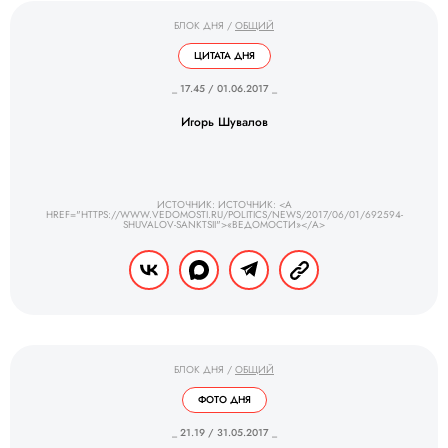
БЛОК ДНЯ
/
ОБЩИЙ
ЦИТАТА ДНЯ
_ 17.45 / 01.06.2017 _
Игорь Шувалов
ИСТОЧНИК: ИСТОЧНИК: <A
HREF="HTTPS://WWW.VEDOMOSTI.RU/POLITICS/NEWS/2017/06/01/692594-
SHUVALOV-SANKTSII">«ВЕДОМОСТИ»</A>
БЛОК ДНЯ
/
ОБЩИЙ
ФОТО ДНЯ
_ 21.19 / 31.05.2017 _