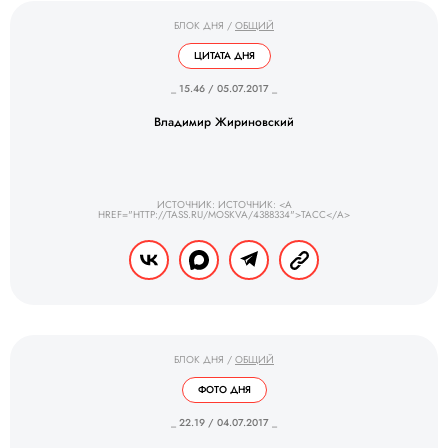
БЛОК ДНЯ
/
ОБЩИЙ
ЦИТАТА ДНЯ
_ 15.46 / 05.07.2017 _
Владимир Жириновский
ИСТОЧНИК: ИСТОЧНИК: <A
HREF="HTTP://TASS.RU/MOSKVA/4388334">ТАСС</A>
БЛОК ДНЯ
/
ОБЩИЙ
ФОТО ДНЯ
_ 22.19 / 04.07.2017 _