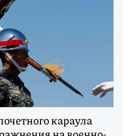
почетного караула
ражнения на военно-