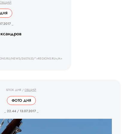
ОБЩИЙ
 ДНЯ
07.2017 _
ександров
ONS.RU/NEWS/2607633/">REGIONS.RU</A>
БЛОК ДНЯ
/
ОБЩИЙ
ФОТО ДНЯ
_ 22.44 / 13.07.2017 _