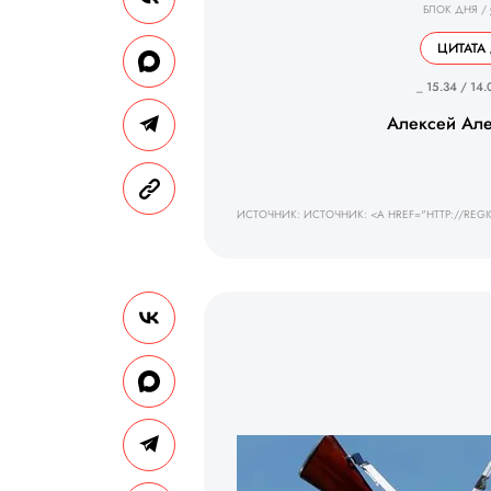
БЛОК ДНЯ
/
ЦИТАТА
_ 15.34 / 14.
Алексей Ал
ИСТОЧНИК: ИСТОЧНИК: <A HREF="HTTP://REGI