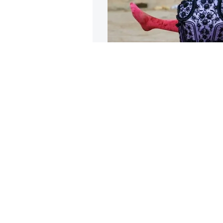
Тореадор ог
которого о
фестиваля С