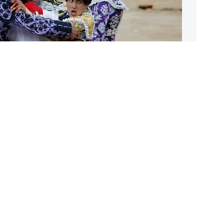
лядывается на быка,
н убил мечом в ходе
ан Фермин, Памплона,