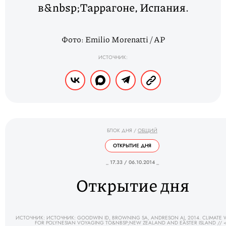
в&nbsp;Таррагоне, Испания.
Фото: Emilio Morenatti / AP
ИСТОЧНИК:
БЛОК ДНЯ
/
ОБЩИЙ
ОТКРЫТИЕ ДНЯ
_ 17.33 / 06.10.2014 _
Открытие дня
ИСТОЧНИК: ИСТОЧНИК: GOODWIN ID, BROWNING SA, ANDRESON AJ, 2014. CLIMATE
FOR POLYNESIAN VOYAGING TO&NBSP;NEW ZEALAND AND EASTER ISLAND // 