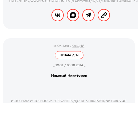
HREF="HTTP://WWW.PNAS.ORG/CONTENT/EARLY/2014/09/24/1408918111.ABSTRACT">
БЛОК ДНЯ
/
ОБЩИЙ
ЦИТАТА ДНЯ
_ 19.08 / 03.10.2014 _
Николай Никифоров
ИСТОЧНИК: ИСТОЧНИК: <A HREF="HTTP://TJOURNAL.RU/PAPER/NIKIFOROV-4G-
PRICES">TJOURNAL.RU</A>