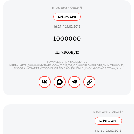
БЛОК ДНЯ
/
ОБЩИЙ
ЦИФРА ДНЯ
_ 16.29 / 21.02.2013 _
1000000
12-часовую
ИСТОЧНИК: ИСТОЧНИК: <A
HREF="HTTP://WWW.NYTIMES.COM/2013/02/20/WORLD/EUROPE/IN-NORWAY-TV-
PROGRAM-ON-FIREWOOD-ELICITS-PASSIONS.HTML?_R=0">NYTIMES.COM</A>
БЛОК ДНЯ
/
ОБЩИЙ
ЦИФРА ДНЯ
_ 14.15 / 21.02.2013 _