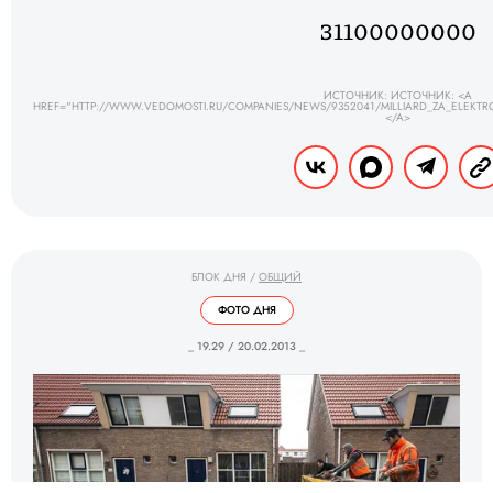
31100000000
ИСТОЧНИК: ИСТОЧНИК: <A
HREF="HTTP://WWW.VEDOMOSTI.RU/COMPANIES/NEWS/9352041/MILLIARD_ZA_ELE
</A>
БЛОК ДНЯ
/
ОБЩИЙ
ФОТО ДНЯ
_ 19.29 / 20.02.2013 _