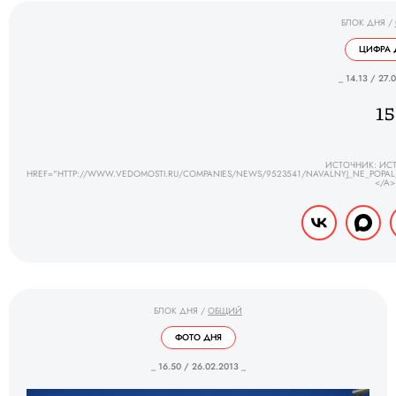
БЛОК ДНЯ
/
ЦИФРА 
_ 14.13 / 27.
15
ИСТОЧНИК: ИСТ
HREF="HTTP://WWW.VEDOMOSTI.RU/COMPANIES/NEWS/9523541/NAVALNYJ_NE_POPA
</A>
БЛОК ДНЯ
/
ОБЩИЙ
ФОТО ДНЯ
_ 16.50 / 26.02.2013 _