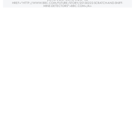
HREF="HTTP://WWW.BBC.COM/FUTURE/STORY/20130222-SCRATCH-AND-SNIFF-
MINE-DETECTORS">BBC.COM</A>
БЛОК
Ц
_ 17.4
ИСТОЧНИ
HREF="HTTP://WWW.VEDOMOSTI.RU/ACCIDENTS/NEWS/9444221/V_2012_G_250_CHEL