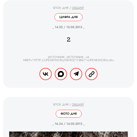
БЛОК ДНЯ
/
ОБЩИЙ
ЦИФРА ДНЯ
_ 14.22 / 15.05.2013 _
2
ИСТОЧНИК: ИСТОЧНИК: <A
HREF="HTTP://LIFENEWS.RU/NEWS/113841">LIFENEWS.RU</A>
БЛОК ДНЯ
/
ОБЩИЙ
ФОТО ДНЯ
_ 16.34 / 14.05.2013 _