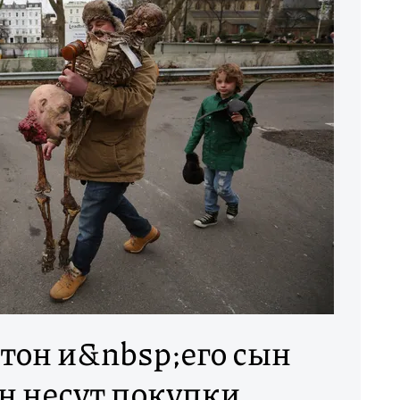
тон и&nbsp;его сын
н несут покупки