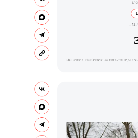
БЛО
_ 12.
ИСТОЧНИК: ИСТОЧНИК: <A HREF="HTTP://LEN