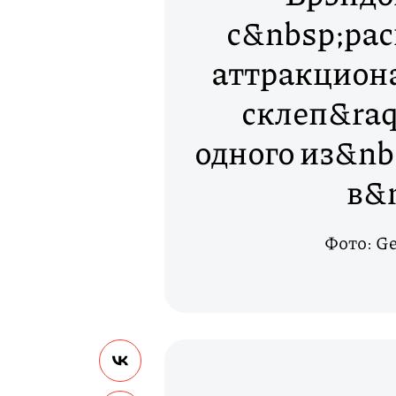
с&nbsp;ра
аттракцион
склеп&ra
одного из&n
в&n
Фото: Ge