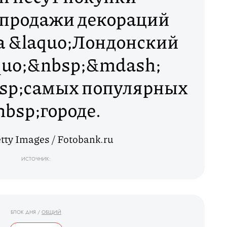
спродажи декораций
а &laquo;Лондонский
quo;&nbsp;&mdash;
bsp;самых популярных
bsp;городе.
tty Images / Fotobank.ru
ИСТОЧНИК:
БЛОК ДНЯ
/
ОБЩИЙ