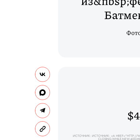
из&nbsp;ф
Батме
Фото
$
ИСТОЧНИК: ИСТОЧНИК: <A HREF="HTTP://W
CLOSING-WHILE-NEW-400-M