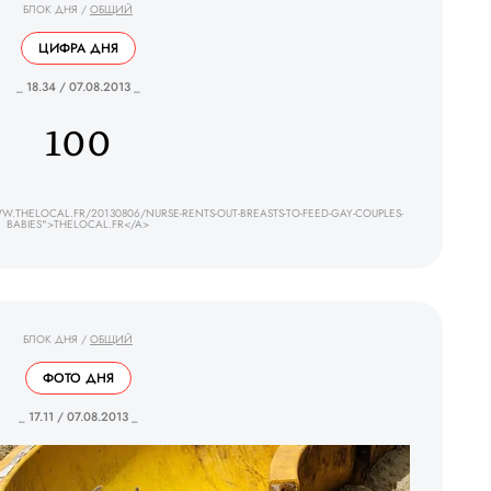
БЛОК ДНЯ
/
ОБЩИЙ
ЦИФРА ДНЯ
_ 18.34 / 07.08.2013 _
100
.THELOCAL.FR/20130806/NURSE-RENTS-OUT-BREASTS-TO-FEED-GAY-COUPLES-
BABIES">THELOCAL.FR</A>
БЛОК ДНЯ
/
ОБЩИЙ
ФОТО ДНЯ
_ 17.11 / 07.08.2013 _