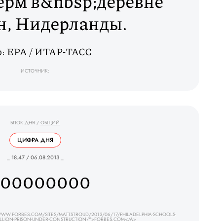
ерм в&nbsp;деревне
н, Нидерланды.
: EPA / ИТАР-ТАСС
ИСТОЧНИК:
БЛОК ДНЯ
/
ОБЩИЙ
ЦИФРА ДНЯ
_ 18.47 / 06.08.2013 _
400000000
WW.FORBES.COM/SITES/MATTSTROUD/2013/06/17/PHILADELPHIA-SCHOOLS-
ILLION-PRISON-UNDER-CONSTRUCTION/">FORBES.COM</A>