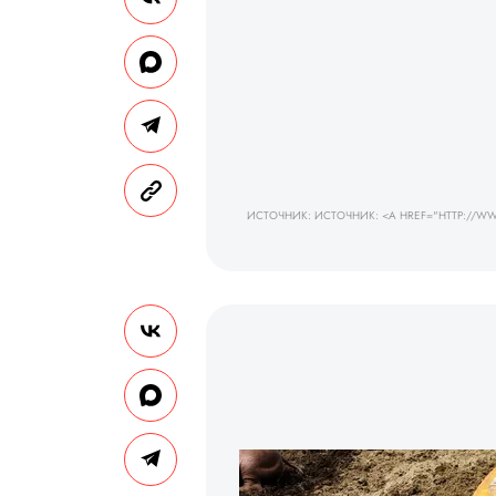
ИСТОЧНИК: ИСТОЧНИК: <A HREF="HTTP://WWW