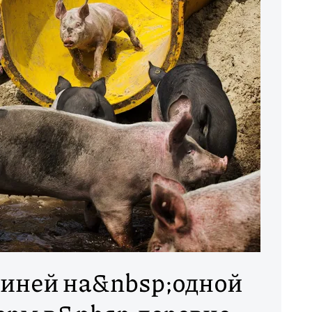
виней на&nbsp;одной