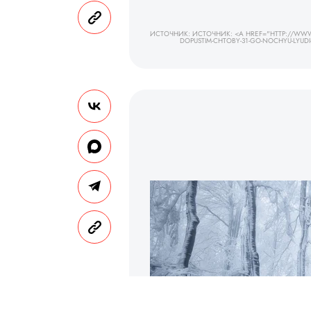
ИСТОЧНИК: ИСТОЧНИК: <A HREF="HTTP://WWW
DOPUSTIM-CHTOBY-31-GO-NOCHYU-LYUD