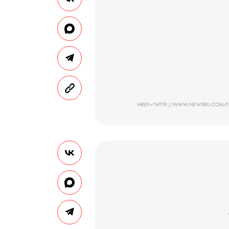
HREF="HTTP://WWW.NEWSRU.COM/F