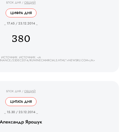
БЛОК ДНЯ
/
ОБЩИЙ
ЦИФРА ДНЯ
_ 17.45 / 23.12.2014 _
380
ИСТОЧНИК: ИСТОЧНИК: <A
INANCE/23DEC2014/RUWINECMMRCIALS.HTML">NEWSRU.COM</A>
БЛОК ДНЯ
/
ОБЩИЙ
ЦИТАТА ДНЯ
_ 15.30 / 23.12.2014 _
Александр Ярошук