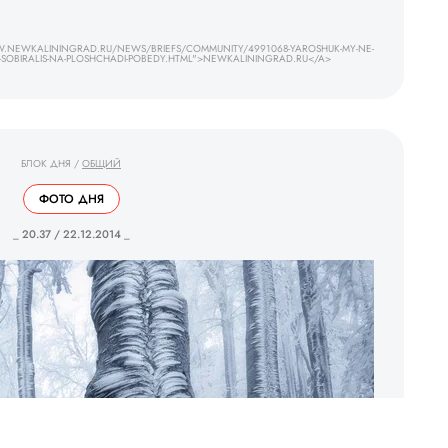
.NEWKALININGRAD.RU/NEWS/BRIEFS/COMMUNITY/4991068-YAROSHUK-MY-NE-
I-SOBIRALIS-NA-PLOSHCHADI-POBEDY.HTML">NEWKALININGRAD.RU</A>
БЛОК ДНЯ
/
ОБЩИЙ
ФОТО ДНЯ
_ 20.37 / 22.12.2014 _