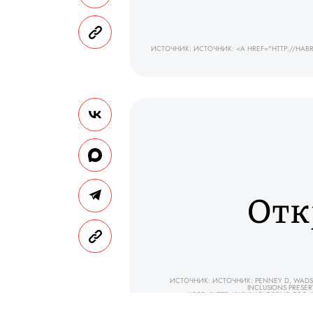
ИСТОЧНИК: ИСТОЧНИК: <A HREF="HTTP://HAB
Отк
ИСТОЧНИК: ИСТОЧНИК: PENNEY D, WADSWOR
INCLUSIONS PRESE
HREF="HTTP://WWW.PLOSONE.ORG/AR