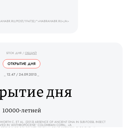
RAHABR.RU/POST/194732/">HABRAHABR.RU</A>
БЛОК ДНЯ
/
ОБЩИЙ
ОТКРЫТИЕ ДНЯ
_ 12.47 / 24.09.2013 _
рытие дня
10000-летней
TH C, ET AL. (2013) ABSENCE OF ANCIENT DNA IN SUB-FOSSIL INSECT
RVED IN ‘ANTHROPOCENE’ COLOMBIAN COPAL. <A
TICLE/INFO:DOI/10.1371/JOURNAL.PONE.0073150">PLOS ONE</A>