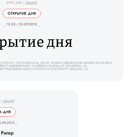
БЛОК ДНЯ
/
ОБЩИЙ
ОТКРЫТИЕ ДНЯ
_ 12.53 / 25.09.2013 _
рытие дня
STEVE J, BUTTERFIELD NJ, (2013). HUMBLE ORIGINS FOR A&NBSP;SUCCESSFUL
ENT IN&NBSP;EARLY CAMBRIAN OLENELLID TRILOBITES. <A
CIETYPUBLISHING.ORG/CONTENT/9/5/20130679">BIOLOGY LE
/
ОБЩИЙ
А ДНЯ
5.09.2013 _
 Ригер