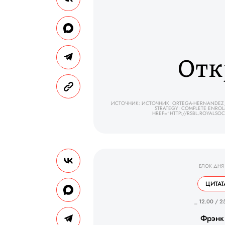
Отк
ИСТОЧНИК: ИСТОЧНИК: ORTEGA-HERNANDEZ J, E
STRATEGY: COMPLETE ENROLM
HREF="HTTP://RSBL.ROYALSO
БЛОК ДНЯ
ЦИТАТ
_ 12.00 / 2
Фрэнк