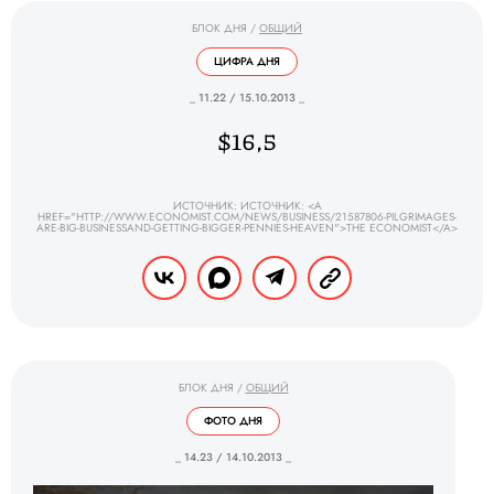
БЛОК ДНЯ
/
ОБЩИЙ
ЦИФРА ДНЯ
_ 11.22 / 15.10.2013 _
$16,5
ИСТОЧНИК: ИСТОЧНИК: <A
HREF="HTTP://WWW.ECONOMIST.COM/NEWS/BUSINESS/21587806-PILGRIMAGES-
ARE-BIG-BUSINESSAND-GETTING-BIGGER-PENNIES-HEAVEN">THE ECONOMIST</A>
БЛОК ДНЯ
/
ОБЩИЙ
ФОТО ДНЯ
_ 14.23 / 14.10.2013 _