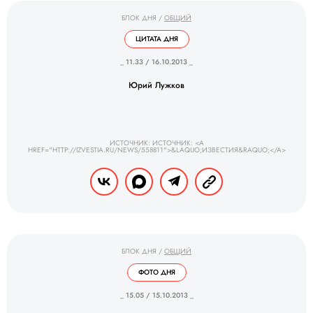
БЛОК ДНЯ
/
ОБЩИЙ
ЦИТАТА ДНЯ
_ 11.33 / 16.10.2013 _
Юрий Лужков
ИСТОЧНИК: ИСТОЧНИК: <A
HREF="HTTP://IZVESTIA.RU/NEWS/558811">&LAQUO;ИЗВЕСТИЯ&RAQUO;</A>
БЛОК ДНЯ
/
ОБЩИЙ
ФОТО ДНЯ
_ 15.05 / 15.10.2013 _