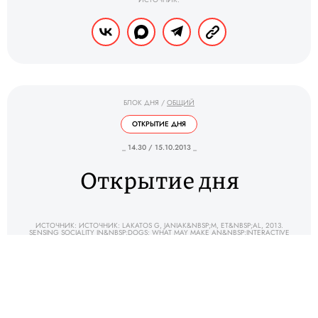
БЛОК ДНЯ
/
ОБЩИЙ
ОТКРЫТИЕ ДНЯ
_ 14.30 / 15.10.2013 _
Открытие дня
ИСТОЧНИК: ИСТОЧНИК: LAKATOS G, JANIAK&NBSP;M, ET&NBSP;AL, 2013.
SENSING SOCIALITY IN&NBSP;DOGS: WHAT MAY MAKE AN&NBSP;INTERACTIVE
ROBOT SOCIAL? <A
HREF="HTTP://LINK.SPRINGER.COM/ARTICLE/10.1007%2FS10071-013-0670-
7">ANIMAL COGNITION</A>.