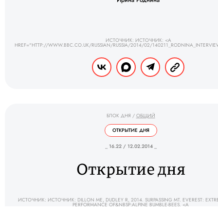
Ирина Роднина
ИСТОЧНИК: ИСТОЧНИК: <A
HREF="HTTP://WWW.BBC.CO.UK/RUSSIAN/RUSSIA/2014/02/140211_RODNINA_INTERVIE
БЛОК ДНЯ
/
ОБЩИЙ
ОТКРЫТИЕ ДНЯ
_ 16.22 / 12.02.2014 _
Открытие дня
ИСТОЧНИК: ИСТОЧНИК: DILLON ME, DUDLEY R, 2014. SURPASSING MT. EVEREST: EXTR
PERFORMANCE OF&NBSP;ALPINE BUMBLE-BEES. <A
HREF="HTTP://RSBL.ROYALSOCIETYPUBLISHING.ORG/CONTENT/10/2/20130922.ABSTRA
LETTERS.</A>