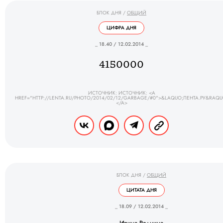
БЛОК ДНЯ
/
ОБЩИЙ
ЦИФРА ДНЯ
_ 18.40 / 12.02.2014 _
4150000
ИСТОЧНИК: ИСТОЧНИК: <A
HREF="HTTP://LENTA.RU/PHOTO/2014/02/12/GARBAGE/#0">&LAQUO;ЛЕНТА.РУ&RAQU
</A>
БЛОК ДНЯ
/
ОБЩИЙ
ЦИТАТА ДНЯ
_ 18.09 / 12.02.2014 _