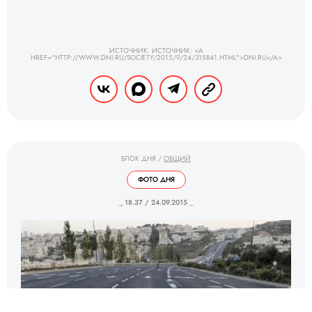
ИСТОЧНИК: ИСТОЧНИК: <A
HREF="HTTP://WWW.DNI.RU/SOCIETY/2015/9/24/315841.HTML">DNI.RU</A>
БЛОК ДНЯ
/
ОБЩИЙ
ФОТО ДНЯ
_ 18.37 / 24.09.2015 _