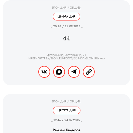
БЛОК ДНЯ
/
ОБЩИЙ
ЦИФРА ДНЯ
_ 20.28 / 24.09.2015 _
44
ИСТОЧНИК: ИСТОЧНИК: <A
HREF="HTTPS://SLON.RU/POSTS/56943">SLON.RU</A>
БЛОК ДНЯ
/
ОБЩИЙ
ЦИТАТА ДНЯ
_ 19.46 / 24.09.2015 _
Рамзан Кадыров