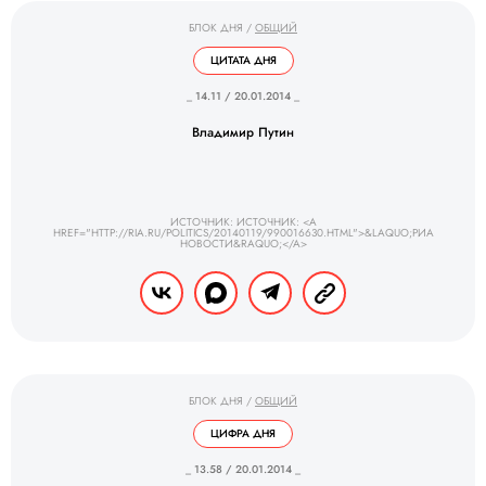
БЛОК ДНЯ
/
ОБЩИЙ
ЦИТАТА ДНЯ
_ 14.11 / 20.01.2014 _
Владимир Путин
ИСТОЧНИК: ИСТОЧНИК: <A
HREF="HTTP://RIA.RU/POLITICS/20140119/990016630.HTML">&LAQUO;РИА
НОВОСТИ&RAQUO;</A>
БЛОК ДНЯ
/
ОБЩИЙ
ЦИФРА ДНЯ
_ 13.58 / 20.01.2014 _