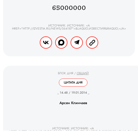
65000000
ИСТОЧНИК: ИСТОЧНИК: <A
HREF="HTTP://IZVESTIA.RU/NEWS/564187">&LAQUO;ИЗВЕСТИЯ&RAQUO;</A>
БЛОК ДНЯ
/
ОБЩИЙ
ЦИТАТА ДНЯ
_ 14.48 / 19.01.2014 _
Арсен Клинчаев
ИСТОЧНИК: ИСТОЧНИК: <A
HREF="HTTP://WWW.RADIOSVOBODA.ORG/CONTENT/ARTICLE/25239158.HTML">РАДІО
СВОБОДА</A>