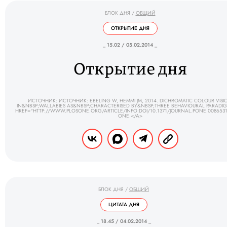
БЛОК ДНЯ
/
ОБЩИЙ
ОТКРЫТИЕ ДНЯ
_ 15.02 / 05.02.2014 _
Открытие дня
ИСТОЧНИК: ИСТОЧНИК: EBELING W, HEMMI JM, 2014. DICHROMATIC COLOUR VISI
IN&NBSP;WALLABIES AS&NBSP;CHARACTERISED BY&NBSP;THREE BEHAVIOURAL PARADIG
HREF="HTTP://WWW.PLOSONE.ORG/ARTICLE/INFO:DOI/10.1371/JOURNAL.PONE.008653
ONE.</A>
БЛОК ДНЯ
/
ОБЩИЙ
ЦИТАТА ДНЯ
_ 18.45 / 04.02.2014 _