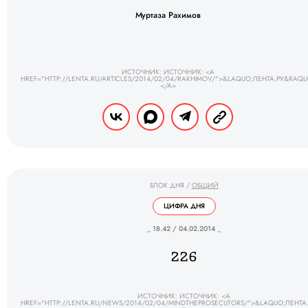
Муртаза Рахимов
ИСТОЧНИК: ИСТОЧНИК: <A
HREF="HTTP://LENTA.RU/ARTICLES/2014/02/04/RAKHIMOV/">&LAQUO;ЛЕНТА.РУ&RAQU
</A>
БЛОК ДНЯ
/
ОБЩИЙ
ЦИФРА ДНЯ
_ 18.42 / 04.02.2014 _
226
ИСТОЧНИК: ИСТОЧНИК: <A
HREF="HTTP://LENTA.RU/NEWS/2014/02/04/MINDTHEPROSECUTORS/">&LAQUO;ЛЕНТА