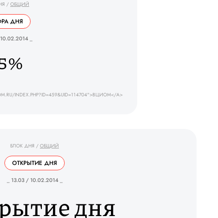
НЯ
/
ОБЩИЙ
РА ДНЯ
 10.02.2014 _
5%
OM.RU/INDEX.PHP?ID=459&UID=114704">ВЦИОМ</A>
БЛОК ДНЯ
/
ОБЩИЙ
ОТКРЫТИЕ ДНЯ
_ 13.03 / 10.02.2014 _
рытие дня