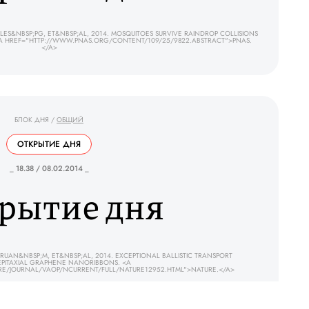
S&NBSP;PG, ET&NBSP;AL, 2014. MOSQUITOES SURVIVE RAINDROP COLLISIONS
<A HREF="HTTP://WWW.PNAS.ORG/CONTENT/109/25/9822.ABSTRACT">PNAS.
</A>
БЛОК ДНЯ
/
ОБЩИЙ
ОТКРЫТИЕ ДНЯ
_ 18.38 / 08.02.2014 _
рытие дня
UAN&NBSP;M, ET&NBSP;AL, 2014. EXCEPTIONAL BALLISTIC TRANSPORT
EPITAXIAL GRAPHENE NANORIBBONS. <A
E/JOURNAL/VAOP/NCURRENT/FULL/NATURE12952.HTML">NATURE.</A>