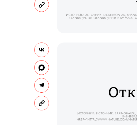
ИСТОЧНИК: ИСТОЧНИК: DICKERSON AK, SHANKLE
BY&NBSP;VIRTUE OF&NBSP;THEIR LOW MASS. 
Отк
ИСТОЧНИК: ИСТОЧНИК: BARINGHAUS J, R
IN&NBSP;
HREF="HTTP://WWW.NATURE.COM/NATUR