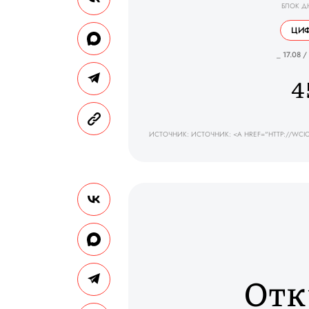
БЛОК Д
ЦИФ
_ 17.08 /
4
ИСТОЧНИК: ИСТОЧНИК: <A HREF="HTTP://WCI
Отк