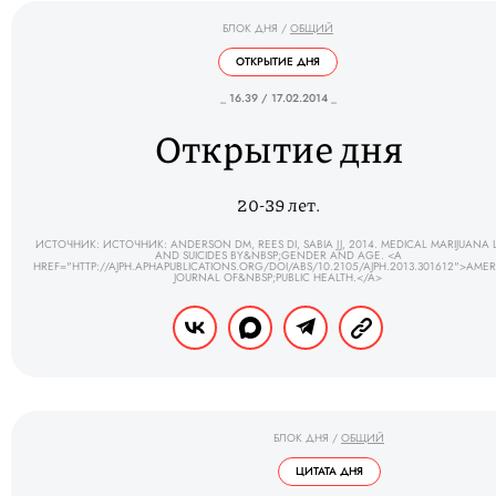
БЛОК ДНЯ
/
ОБЩИЙ
ОТКРЫТИЕ ДНЯ
_ 16.39 / 17.02.2014 _
Открытие дня
20-39 лет.
ИСТОЧНИК: ИСТОЧНИК: ANDERSON DM, REES DI, SABIA JJ, 2014. MEDICAL MARIJUANA
AND SUICIDES BY&NBSP;GENDER AND AGE. <A
HREF="HTTP://AJPH.APHAPUBLICATIONS.ORG/DOI/ABS/10.2105/AJPH.2013.301612">AME
JOURNAL OF&NBSP;PUBLIC HEALTH.</A>
БЛОК ДНЯ
/
ОБЩИЙ
ЦИТАТА ДНЯ