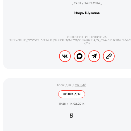
_ 19.31 / 14.02.2014 _
Игорь Шувалов
ИСТОЧНИК: ИСТОЧНИК: <A
HREF="HTTP://WWW.GAZETA.RU/BUSINESS/NEWS/2014/02/14/N_5947705.SHTML">&LA
</A>
БЛОК ДНЯ
/
ОБЩИЙ
ЦИФРА ДНЯ
_ 19.28 / 14.02.2014 _
5