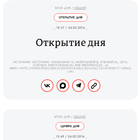
БЛОК ДНЯ
/
ОБЩИЙ
ОТКРЫТИЕ ДНЯ
_ 18.37 / 24.02.2014 _
Открытие дня
ИСТОЧНИК: ИСТОЧНИК: KANDASAMY N, HARDY&NBSP;B, ET&NBSP;AL, 2014.
CORTISOL SHIFTS FINANCIAL RISK PREFERENCES. <A
HREF="HTTP://WWW.PNAS.ORG/CONTENT/EARLY/2014/02/13/1317908111">PNAS.
</A>
БЛОК ДНЯ
/
ОБЩИЙ
ЦИФРА ДНЯ
_ 15.49 / 24.02.2014 _