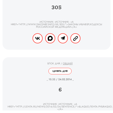
305
ИСТОЧНИК: ИСТОЧНИК: <A
HREF="HTTP://WWW.ZAKONRF.INFO/UK/305/">ЗАКОНЫ И&NBSP;КОДЕКСЫ
РОССИЙСКОЙ ФЕДЕРАЦИИ</A>
БЛОК ДНЯ
/
ОБЩИЙ
ЦИФРА ДНЯ
_ 15.33 / 24.02.2014 _
6
ИСТОЧНИК: ИСТОЧНИК: <A
HREF="HTTP://LENTA.RU/NEWS/2014/02/24/SENTENCE/">&LAQUO;ЛЕНТА.РУ&RAQUO;
</A>