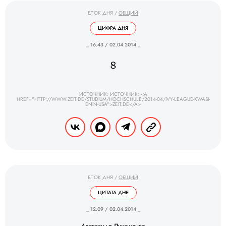
БЛОК ДНЯ
/
ОБЩИЙ
ЦИФРА ДНЯ
_ 16.43 / 02.04.2014 _
8
ИСТОЧНИК: ИСТОЧНИК: <A
HREF="HTTP://WWW.ZEIT.DE/STUDIUM/HOCHSCHULE/2014-04/IVY-LEAGUE-KWASI-
ENIN-USA">ZEIT.DE</A>
БЛОК ДНЯ
/
ОБЩИЙ
ЦИТАТА ДНЯ
_ 12.09 / 02.04.2014 _