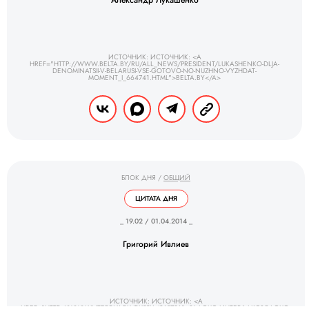
Александр Лукашенко
ИСТОЧНИК: ИСТОЧНИК: <A
HREF="HTTP://WWW.BELTA.BY/RU/ALL_NEWS/PRESIDENT/LUKASHENKO-DLJA-
DENOMINATSII-V-BELARUSI-VSE-GOTOVO-NO-NUZHNO-VYZHDAT-
MOMENT_I_664741.HTML">BELTA.BY</A>
БЛОК ДНЯ
/
ОБЩИЙ
ЦИТАТА ДНЯ
_ 19.02 / 01.04.2014 _
Григорий Ивлиев
ИСТОЧНИК: ИСТОЧНИК: <A
HREF="HTTP://WWW.INTERFAX.RU/RUSSIA/368736">&LAQUO;ИНТЕРФАКС&RAQUO;