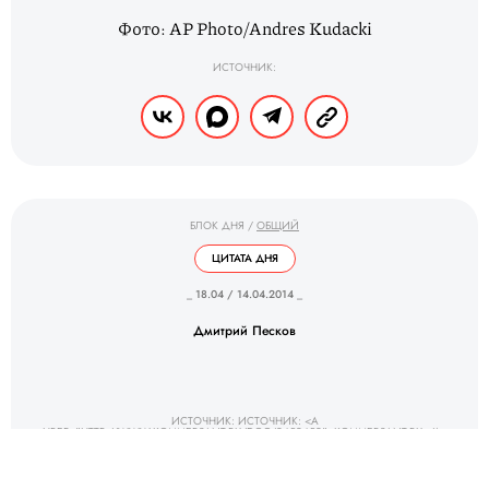
Фото: AP Photo/Andres Kudacki
ИСТОЧНИК:
БЛОК ДНЯ
/
ОБЩИЙ
ЦИТАТА ДНЯ
_ 18.04 / 14.04.2014 _
Дмитрий Песков
ИСТОЧНИК: ИСТОЧНИК: <A
HREF="HTTP://WWW.KOMMERSANT.RU/DOC/2452452">KOMMERSANT.RU</A>