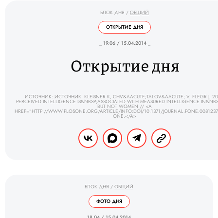
БЛОК ДНЯ
/
ОБЩИЙ
ОТКРЫТИЕ ДНЯ
_ 19.06 / 15.04.2014 _
Открытие дня
ИСТОЧНИК: ИСТОЧНИК: KLEISNER K, CHV&AACUTE;TALOV&AACUTE; V, FLEGR J, 20
PERCEIVED INTELLIGENCE IS&NBSP;ASSOCIATED WITH MEASURED INTELLIGENCE IN&NB
BUT NOT WOMEN // <A
HREF="HTTP://WWW.PLOSONE.ORG/ARTICLE/INFO:DOI/10.1371/JOURNAL.PONE.008123
ONE.</A>
БЛОК ДНЯ
/
ОБЩИЙ
ФОТО ДНЯ
_ 18.04 / 15.04.2014 _