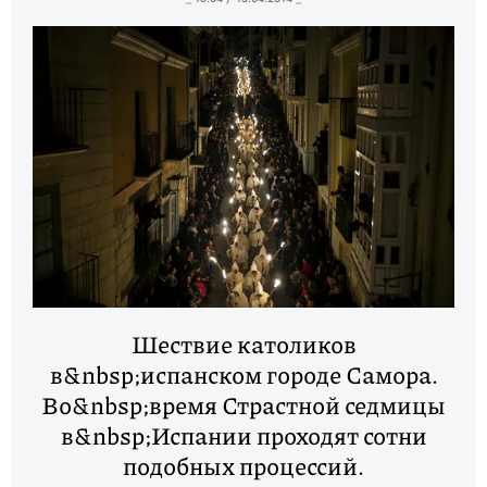
Шествие католиков
в&nbsp;испанском городе Самора.
Во&nbsp;время Страстной седмицы
в&nbsp;Испании проходят сотни
подобных процессий.