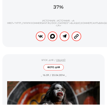
37%
ИСТОЧНИК: ИСТОЧНИК: <A
HREF="HTTP://WWW.KOMMERSANT.RU/DOC/2459825">&LAQUO;КОММЕРСАНТЪ&RAQU
</A>
БЛОК ДНЯ
/
ОБЩИЙ
ФОТО ДНЯ
_ 16.59 / 25.04.2014 _