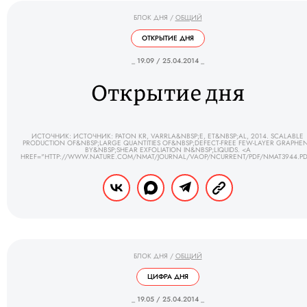
БЛОК ДНЯ
/
ОБЩИЙ
ОТКРЫТИЕ ДНЯ
_ 19.09 / 25.04.2014 _
Открытие дня
ИСТОЧНИК: ИСТОЧНИК: PATON KR, VARRLA&NBSP;E, ET&NBSP;AL, 2014. SCALABLE
PRODUCTION OF&NBSP;LARGE QUANTITIES OF&NBSP;DEFECT-FREE FEW-LAYER GRAPHE
BY&NBSP;SHEAR EXFOLIATION IN&NBSP;LIQUIDS. <A
HREF="HTTP://WWW.NATURE.COM/NMAT/JOURNAL/VAOP/NCURRENT/PDF/NMAT3944.PD
БЛОК ДНЯ
/
ОБЩИЙ
ЦИФРА ДНЯ
_ 19.05 / 25.04.2014 _