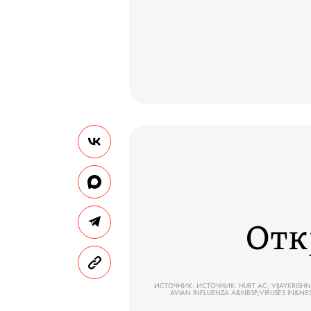
Отк
ИСТОЧНИК: ИСТОЧНИК: HURT AC, VIJAYKRISHN
AVIAN INFLUENZA A&NBSP;VIRUSES IN&NB