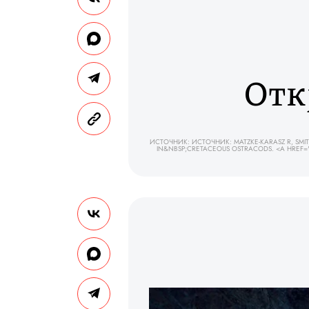
Отк
ИСТОЧНИК: ИСТОЧНИК: MATZKE-KARASZ R, SMITH
IN&NBSP;CRETACEOUS OSTRACODS. <A HREF