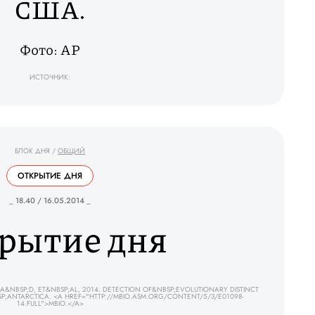
США.
Фото: AP
ИСТОЧНИК:
БЛОК ДНЯ
/
ОБЩИЙ
ОТКРЫТИЕ ДНЯ
_ 18.40 / 16.05.2014 _
рытие дня
A&NBSP;D, ET&NBSP;AL, 2014. DETECTION OF&NBSP;EVOLUTIONARY DISTINCT
SP;ANTARCTICA. <A HREF="HTTP://MBIO.ASM.ORG/CONTENT/5/3/E01098-
14.FULL">MBIO.</A>