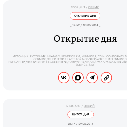
БЛОК ДНЯ
/
ОБЩИЙ
ОТКРЫТИЕ ДНЯ
_ 14.59 / 30.05.2014 _
Открытие дня
ИСТОЧНИК: ИСТОЧНИК: HUANG Y, KENDRICK KM, YU&NBSP;R, 2014. CONFORMITY T
OF&NBSP;OTHER PEOPLE LASTS FOR NO&NBSP;MORE THAN 3&NBSP;D
HREF="HTTP://PSS.SAGEPUB.COM/CONTENT/EARLY/2014/05/20/0956797614532104.A
SCIENCE.</A>
БЛОК ДНЯ
/
ОБЩИЙ
ЦИТАТА ДНЯ
_ 21.17 / 29.05.2014 _