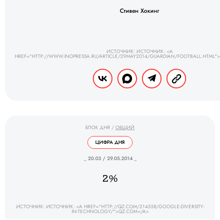
Стивен Хокинг
ИСТОЧНИК: ИСТОЧНИК: <A
HREF="HTTP://WWW.INOPRESSA.RU/ARTICLE/29MAY2014/GUARDIAN/FOOTBALL.HTML">
БЛОК ДНЯ
/
ОБЩИЙ
ЦИФРА ДНЯ
_ 20.03 / 29.05.2014 _
2%
ИСТОЧНИК: ИСТОЧНИК: <A HREF="HTTP://QZ.COM/214558/GOOGLE-DIVERSITY-
IN-TECHNOLOGY/">QZ.COM</A>