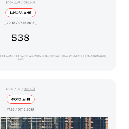
БЛОК ДНЯ
/
ОБЩИЙ
ЦИФРА ДНЯ
_ 20.12 / 07.12.2015 _
538
AK.COM/MOSCOW/NEWS/2015-12-07/1050423.HTML#">&LAQUO;ZNAK&RAQUO;
</A>
БЛОК ДНЯ
/
ОБЩИЙ
ФОТО ДНЯ
_ 17.36 / 07.12.2015 _