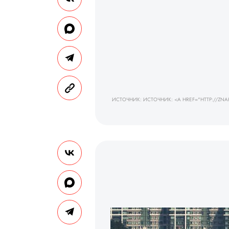
ИСТОЧНИК: ИСТОЧНИК: <A HREF="HTTP://ZN