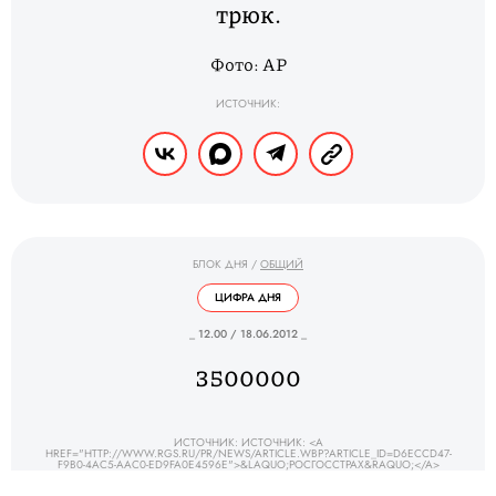
трюк.
Фото: AP
ИСТОЧНИК:
БЛОК ДНЯ
/
ОБЩИЙ
ЦИФРА ДНЯ
_ 12.00 / 18.06.2012 _
3500000
ИСТОЧНИК: ИСТОЧНИК: <A
HREF="HTTP://WWW.RGS.RU/PR/NEWS/ARTICLE.WBP?ARTICLE_ID=D6ECCD47-
F9B0-4AC5-AAC0-ED9FA0E4596E">&LAQUO;РОСГОССТРАХ&RAQUO;</A>