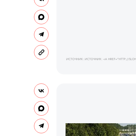
ИСТОЧНИК: ИСТОЧНИК: <A HREF="HTTP://SLON.R