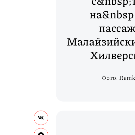
с&nbsp;
на&nbsp
пассаж
Малайзийски
Хилверс
Фото: Remk