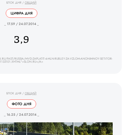
БЛОК ДНЯ
/
ОБЩИЙ
ЦИФРА ДНЯ
_ 17.59 / 24.07.2014 _
3,9
U/FAST/RUSSIA/MVD-ZAPLATIT-4-MLN-RUBLEY-ZA-VZLOM-ANONIMNOY-SETI-TOR-
1133101.XHTML">SLON.RU</A>
БЛОК ДНЯ
/
ОБЩИЙ
ФОТО ДНЯ
_ 16.25 / 24.07.2014 _