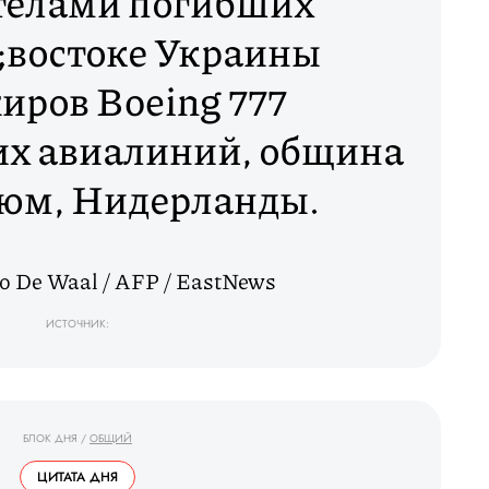
телами погибших
;востоке Украины
иров Boeing 777
х авиалиний, община
юм, Нидерланды.
o De Waal / AFP / EastNews
ИСТОЧНИК:
БЛОК ДНЯ
/
ОБЩИЙ
ЦИТАТА ДНЯ