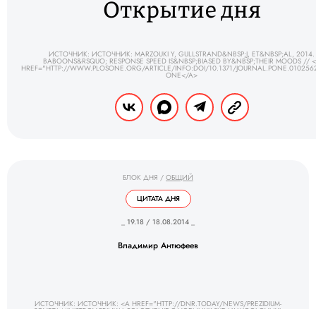
Открытие дня
ИСТОЧНИК: ИСТОЧНИК: MARZOUKI Y, GULLSTRAND&NBSP;J, ET&NBSP;AL, 2014.
BABOONS&RSQUO; RESPONSE SPEED IS&NBSP;BIASED BY&NBSP;THEIR MOODS // 
HREF="HTTP://WWW.PLOSONE.ORG/ARTICLE/INFO:DOI/10.1371/JOURNAL.PONE.010256
ONE</A>
БЛОК ДНЯ
/
ОБЩИЙ
ЦИТАТА ДНЯ
_ 19.18 / 18.08.2014 _
Владимир Антюфеев
ИСТОЧНИК: ИСТОЧНИК: <A HREF="HTTP://DNR.TODAY/NEWS/PREZIDIUM-
SOVETA-MINISTROV-PRINYAL-POLOZHENIE-O-VOENNYX-SUDAX-I-UGOLOVNYJ-