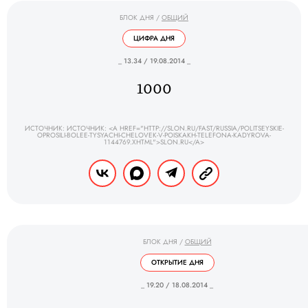
БЛОК ДНЯ
/
ОБЩИЙ
ЦИФРА ДНЯ
_ 13.34 / 19.08.2014 _
1000
ИСТОЧНИК: ИСТОЧНИК: <A HREF="HTTP://SLON.RU/FAST/RUSSIA/POLITSEYSKIE-
OPROSILI-BOLEE-TYSYACHI-CHELOVEK-V-POISKAKH-TELEFONA-KADYROVA-
1144769.XHTML">SLON.RU</A>
БЛОК ДНЯ
/
ОБЩИЙ
ОТКРЫТИЕ ДНЯ
_ 19.20 / 18.08.2014 _