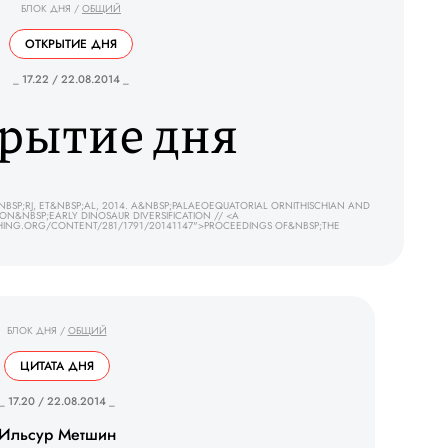
БЛОК ДНЯ
/
ОБЩИЙ
ОТКРЫТИЕ ДНЯ
_ 17.22 / 22.08.2014 _
рытие дня
BSP;RJ, ET&NBSP;AL, 2014. A&NBSP;PALAEOEQUATORIAL ORNITHISCHIAN AND
N&NBSP;EARLY DINOSAUR DIVERSIFICATION // <A
ISHING.ORG/CONTENT/281/1791/20141147">PROCEEDINGS OF&NBSP;THE
БЛОК ДНЯ
/
ОБЩИЙ
ЦИТАТА ДНЯ
_ 17.20 / 22.08.2014 _
Ильсур Метшин