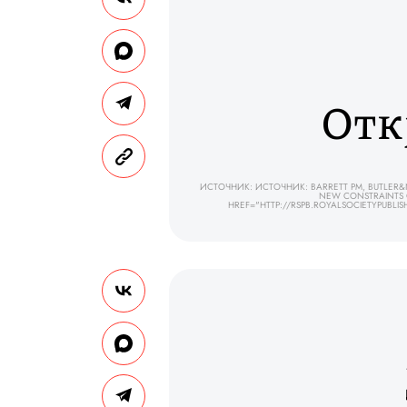
Отк
ИСТОЧНИК: ИСТОЧНИК: BARRETT PM, BUTLER&N
NEW CONSTRAINTS O
HREF="HTTP://RSPB.ROYALSOCIETYPUBL