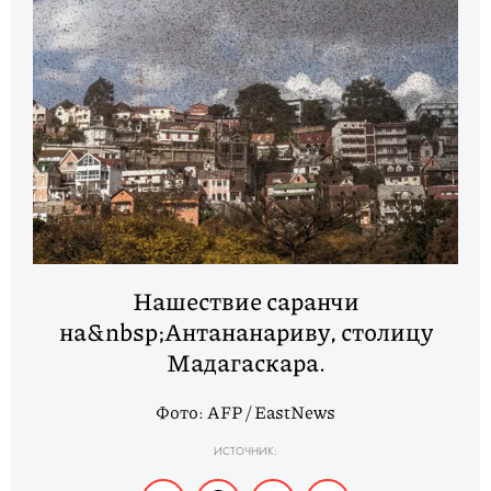
Нашествие саранчи
на&nbsp;Антананариву, столицу
Мадагаскара.
Фото: AFP / EastNews
ИСТОЧНИК: