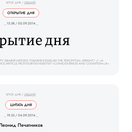
БЛОК ДНЯ
/
ОБЩИЙ
ОТКРЫТИЕ ДНЯ
_ 13.38 / 05.09.2014 _
рытие дня
 IS&NBSP;NEEDED TO&NBSP;ESTABLISH THE PERCEPTUAL UPRIGHT? // <A
CE/ARTICLE/PII/S1053810014000750">CONSCIOUSNESS AND COGNITION</A>
БЛОК ДНЯ
/
ОБЩИЙ
ЦИТАТА ДНЯ
_ 19.33 / 04.09.2014 _
Леонид Печатников