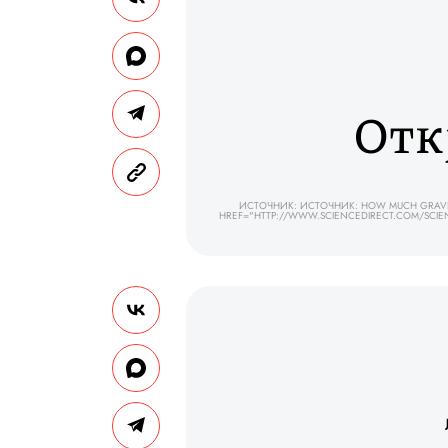
Отк
ИСТОЧНИК: ИСТОЧНИК: HOW MUCH GRAVITY
HREF="HTTP://WWW.SCIENCEDIRECT.COM/SCIEN