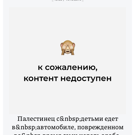
Палестинец с&nbsp;детьми едет
в&nbsp;автомобиле, поврежденном