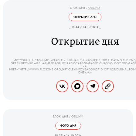
БЛОК ДНЯ
/
ОБЩИЙ
ОТКРЫТИЕ ДНЯ
_ 18.44 / 14.10.2014 _
Открытие дня
ИСТОЧНИК: ИСТОЧНИК: WARDLE K, HIGHAM TH, KROMER B, 2014. DATING THE END
GREEK BRONZE AGE: A&NBSP;ROBUST RADIOCARBON-BASED CHRONOLOGY FROM ASSI
<A
HREF="HTTP://WWW.PLOSONE.ORG/ARTICLE/INFO%3ADOI%2F10.1371%2FJOURNAL.PONE
ONE</A>
БЛОК ДНЯ
/
ОБЩИЙ
ФОТО ДНЯ
_ 18.35 / 14.10.2014 _