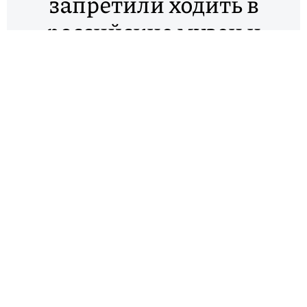
запретили ходить в
российские музеи и
театры
По распоряжению Минкульта иностранным
гражданам временно закроют доступ в российские
музеи и театры. Также ведомство
поручило ограничить проведение массовых
мероприятий (в том числе экскурсий) в музеях и
остановить заграничные гастроли творческих
коллективов.
Министерство спорта РФ отменило все
международные спортивные соревнования на
территории России и все соревнования, в которых
должны были участвовать иностранные делегации.
Запрет действует с 16 марта до особого
распоряжения.
ИСТОЧНИК: «ИНТЕРФАКС»