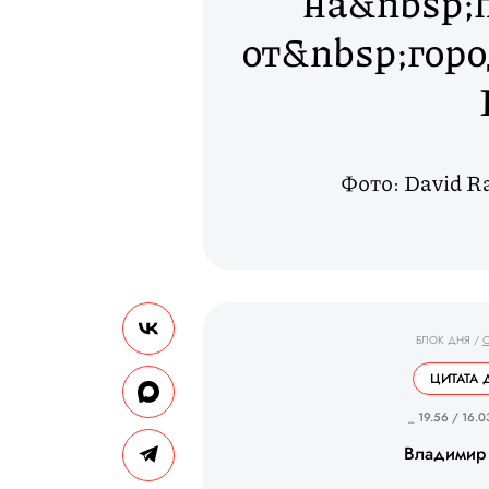
на&nbsp;
от&nbsp;горо
Фото: David Ra
БЛОК ДНЯ
/
ЦИТАТА 
_ 19.56 / 16.0
Владимир