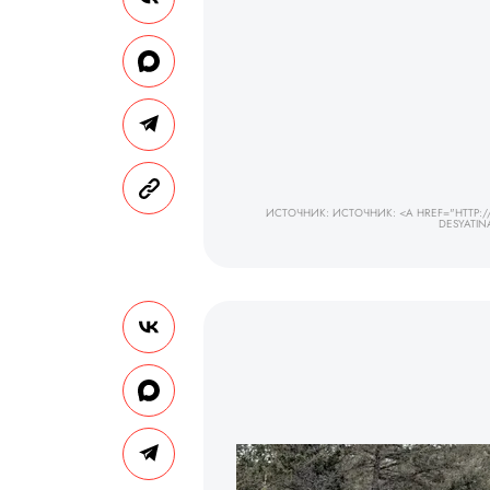
ИСТОЧНИК: ИСТОЧНИК: <A HREF="HTTP:
DESYATI