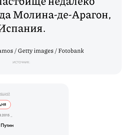
пастбище недалеко
да Молина-де-Арагон,
Испания.
mos / Getty images / Fotobank
ИСТОЧНИК:
ОБЩИЙ
ДНЯ
3.2015 _
 Путин