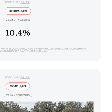
БЛОК ДНЯ
/
ОБЩИЙ
ЦИФРА ДНЯ
_ 22.34 / 17.03.2015 _
10,4%
//WWW.VEDOMOSTI.RU/NEWSPAPER/ARTICLES/2015/03/16/DOROZHNAYA-
NA">&LAQUO;ВЕДОМОСТИ&RAQUO;</A>
БЛОК ДНЯ
/
ОБЩИЙ
ФОТО ДНЯ
_ 19.55 / 17.03.2015 _