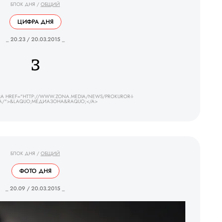
БЛОК ДНЯ
/
ОБЩИЙ
ЦИФРА ДНЯ
_ 20.23 / 20.03.2015 _
3
A HREF="HTTP://WWW.ZONA.MEDIA/NEWS/PROKUROR-I-
KA/">&LAQUO;МЕДИАЗОНА&RAQUO;</A>
БЛОК ДНЯ
/
ОБЩИЙ
ФОТО ДНЯ
_ 20.09 / 20.03.2015 _