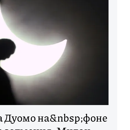
а Дуомо на&nbsp;фоне