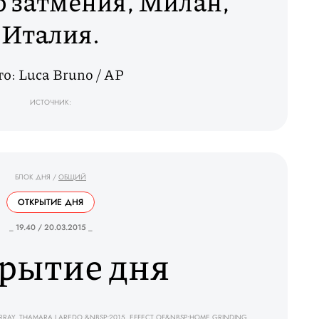
о затмения, Милан,
Италия.
о: Luca Bruno / AP
ИСТОЧНИК:
БЛОК ДНЯ
/
ОБЩИЙ
ОТКРЫТИЕ ДНЯ
_ 19.40 / 20.03.2015 _
рытие дня
RAY, THAMARA LAREDO.&NBSP;2015. EFFECT OF&NBSP;HOME GRINDING