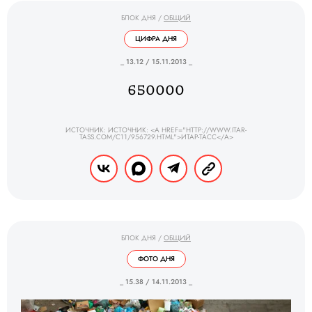
БЛОК ДНЯ
/
ОБЩИЙ
ЦИФРА ДНЯ
_ 13.12 / 15.11.2013 _
650000
ИСТОЧНИК: ИСТОЧНИК: <A HREF="HTTP://WWW.ITAR-
TASS.COM/C11/956729.HTML">ИТАР-ТАСС</A>
БЛОК ДНЯ
/
ОБЩИЙ
ФОТО ДНЯ
_ 15.38 / 14.11.2013 _