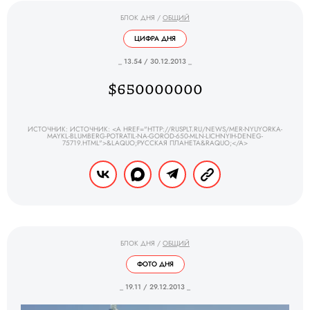
БЛОК ДНЯ
/
ОБЩИЙ
ЦИФРА ДНЯ
_ 13.54 / 30.12.2013 _
$650000000
ИСТОЧНИК: ИСТОЧНИК: <A HREF="HTTP://RUSPLT.RU/NEWS/MER-NYUYORKA-
MAYKL-BLUMBERG-POTRATIL-NA-GOROD-650-MLN-LICHNYIH-DENEG-
75719.HTML">&LAQUO;РУССКАЯ ПЛАНЕТА&RAQUO;</A>
БЛОК ДНЯ
/
ОБЩИЙ
ФОТО ДНЯ
_ 19.11 / 29.12.2013 _