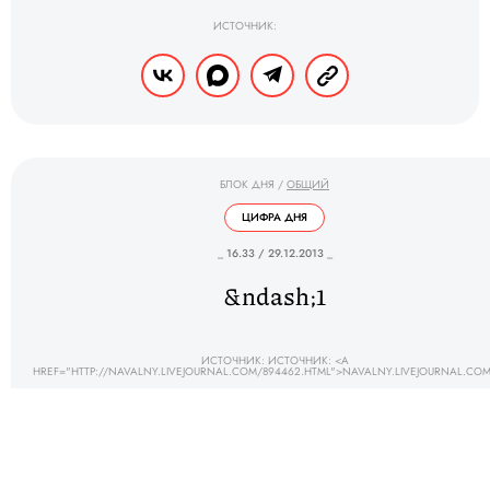
ИСТОЧНИК:
БЛОК ДНЯ
/
ОБЩИЙ
ЦИФРА ДНЯ
_ 16.33 / 29.12.2013 _
&ndash;1
ИСТОЧНИК: ИСТОЧНИК: <A
HREF="HTTP://NAVALNY.LIVEJOURNAL.COM/894462.HTML">NAVALNY.LIVEJOURNAL.CO