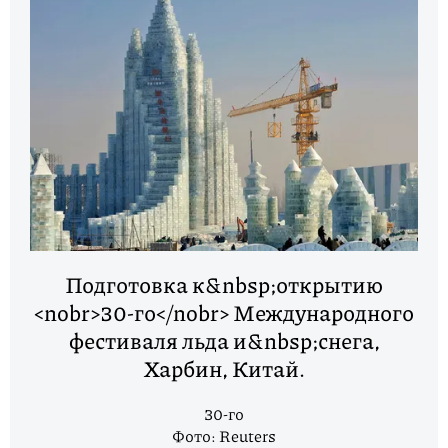
Подготовка к&nbsp;открытию
<nobr>30-го</nobr> Международного
фестиваля льда и&nbsp;снега,
Харбин, Китай.
30-го
Фото: Reuters