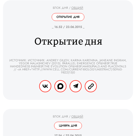
БЛОК ДНЯ
/
ОБЩИЙ
ОТКРЫТИЕ ДНЯ
_ 16.52 / 23.06.2015 _
Открытие дня
ИСТОЧНИК: ИСТОЧНИК: ANDREY GILJOV, KARINA KARENINA, JANEANE INGRAM,
YEGOR MALASHICHEV (2015). PARALLEL EMERGENCE OF&NBSP;TRUE
HANDEDNESS IN&NBSP;THE EVOLUTION OF&NBSP;MARSUPIALS AND PLACENTALS
// <A HREF="HTTP://WWW.CELL.COM/CURRENT-BIOLOGY/ABSTRACT/S0960-
9822(15)0
БЛОК ДНЯ
/
ОБЩИЙ
ЦИФРА ДНЯ
_ 17.56 / 22.06.2015 _