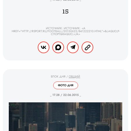
15
ИСТОЧНИК: ИСТОЧНИК: <A
HREF="HTTP://RSPORT.RU/FOOTBALL/20150622/841222210.HTML">&LAQUO;Р-
СПОРТ&RAQUO;</A>
БЛОК ДНЯ
/
ОБЩИЙ
ФОТО ДНЯ
_ 17.28 / 22.06.2015 _