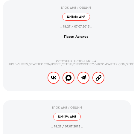
БЛОК ДНЯ
/
ОБЩИЙ
ЦИТАТА ДНЯ
_ 18.27 / 07.07.2015 _
Павел Астахов
ИСТОЧНИК: ИСТОЧНИК: <A
HREF="HTTPS://TWITTER.COM/RFDETI/STATUS/618293791137656833">TWITTER.COM/RFDE
БЛОК ДНЯ
/
ОБЩИЙ
ЦИФРА ДНЯ
_ 18.21 / 07.07.2015 _