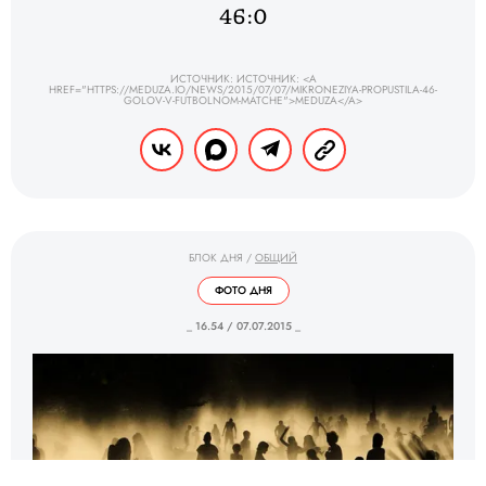
46:0
ИСТОЧНИК: ИСТОЧНИК: <A
HREF="HTTPS://MEDUZA.IO/NEWS/2015/07/07/MIKRONEZIYA-PROPUSTILA-46-
GOLOV-V-FUTBOLNOM-MATCHE">MEDUZA</A>
БЛОК ДНЯ
/
ОБЩИЙ
ФОТО ДНЯ
_ 16.54 / 07.07.2015 _