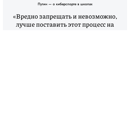
Путин — о киберспорте в школах
«Вредно запрещать и невозможно,
лучше поставить этот процесс на
правильные рельсы и правильным
образом этот процесс организовать.
Всячески постараюсь сделать так,
чтобы в школах киберспорт был
представлен наилучшим образом,
чтобы это привело к возможности
участия наших киберспортсменов не
только в региональных, российских,
но и в международных
соревнованиях»