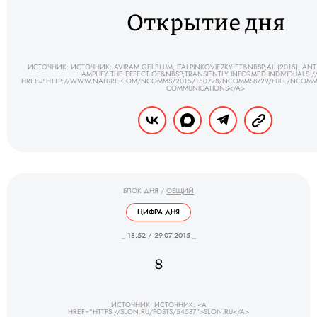
Открытие дня
ИСТОЧНИК: ИСТОЧНИК: AVIRAM GELBLUM, ITAI PINKOVIEZKY ET&NBSP;AL (2015). AN
AMPLIFY THE EFFECT OF&NBSP;TRANSIENTLY INFORMED INDIVIDUALS /
HREF="HTTP://WWW.NATURE.COM/NCOMMS/2015/150728/NCOMMS8729/FULL/NCOMMS
COMMUNICATIONS</A>
БЛОК ДНЯ
/
ОБЩИЙ
ЦИФРА ДНЯ
_ 18.52 / 29.07.2015 _
8
ИСТОЧНИК: ИСТОЧНИК: <A
HREF="HTTPS://SLON.RU/POSTS/54587">SLON.RU</A>