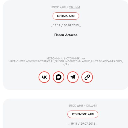
БЛОК ДНЯ
/
ОБЩИЙ
ЦИТАТА ДНЯ
_ 13.12 / 30.07.2015 _
Павел Астахов
ИСТОЧНИК: ИСТОЧНИК: <A
HREF="HTTP://WWW.INTERFAX.RU/RUSSIA/456837">&LAQUO;ИНТЕРФАКСА&RAQUO;
</A>
БЛОК ДНЯ
/
ОБЩИЙ
ОТКРЫТИЕ ДНЯ
_ 19.11 / 29.07.2015 _