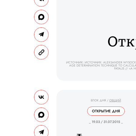
Отк
ИСТОЧНИК: ИСТОЧНИК: ALEKSANDER WYSOCKI, 
AGE DETERMINATION TECHNIQUE TO CALCULAT
FATALIS // <A
БЛОК ДНЯ
/
ОБЩИЙ
ОТКРЫТИЕ ДНЯ
_ 19.03 / 31.07.2015 _