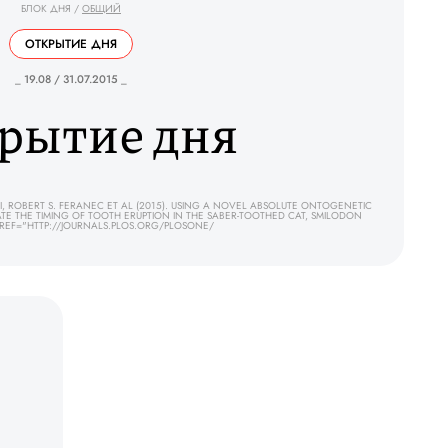
БЛОК ДНЯ
/
ОБЩИЙ
ОТКРЫТИЕ ДНЯ
_ 19.08 / 31.07.2015 _
рытие дня
ROBERT S. FERANEC ET AL (2015). USING A NOVEL ABSOLUTE ONTOGENETIC
E THE TIMING OF TOOTH ERUPTION IN THE SABER-TOOTHED CAT, SMILODON
 HREF="HTTP://JOURNALS.PLOS.ORG/PLOSONE/